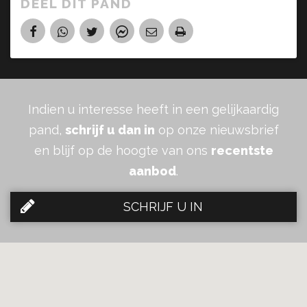
DEEL DIT PAND
Indien u interesse heeft in een gelijkaardig
pand,
schrijf u dan in
op onze nieuwsbrief
en blijf op de hoogte van ons
recentste
aanbod
.
SCHRIJF U IN