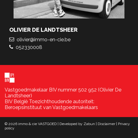
OLIVIER DE LANDTSHEER
olivier@immo-en-cie.be
052330008
Vastgoedmakelaar BIV nummer 502 952 (Olivier De
Landtsheer)
BIV België Toezichthoudende autoriteit:
Beroepsinstituut van Vastgoedmakelaars
© 2026 immo & cie VASTGOED |
Developed by Zabun
|
Disclaimer
|
Privacy
policy