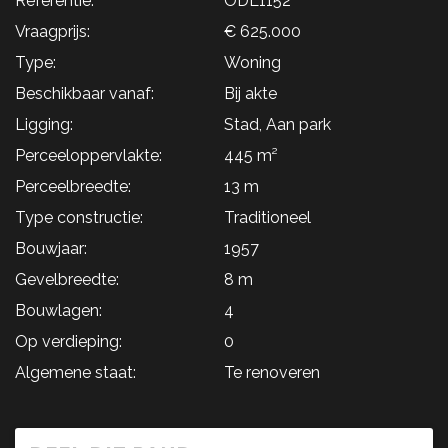
Referentie:
ODL1152
Vraagprijs:
€ 625.000
Type:
Woning
Beschikbaar vanaf:
Bij akte
Ligging:
Stad, Aan park
Perceeloppervlakte:
445 m²
Perceelbreedte:
13 m
Type constructie:
Traditioneel
Bouwjaar:
1957
Gevelbreedte:
8 m
Bouwlagen:
4
Op verdieping:
0
Algemene staat:
Te renoveren