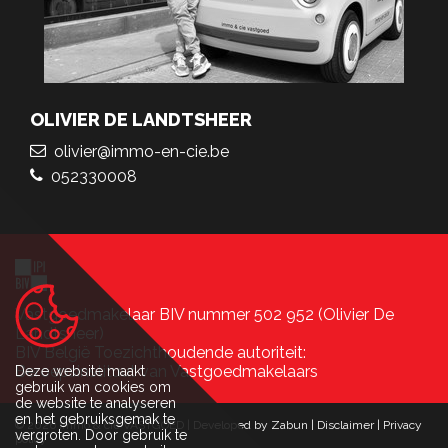
OLIVIER DE LANDTSHEER
olivier@immo-en-cie.be
052330008
Vastgoedmakelaar BIV nummer 502 952 (Olivier De
Landtsheer)
BIV België Toezichthoudende autoriteit:
Beroepsinstituut van Vastgoedmakelaars
Deze website maakt
gebruik van cookies om
de website te analyseren
en het gebruiksgemak te
© 2026 immo & cie VASTGOED |
Developed by Zabun
|
Disclaimer
|
Privacy
vergroten. Door gebruik te
policy