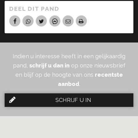
DEEL DIT PAND
Indien u interesse heeft in een gelijkaardig
pand,
schrijf u dan in
op onze nieuwsbrief
en blijf op de hoogte van ons
recentste
aanbod
.
SCHRIJF U IN