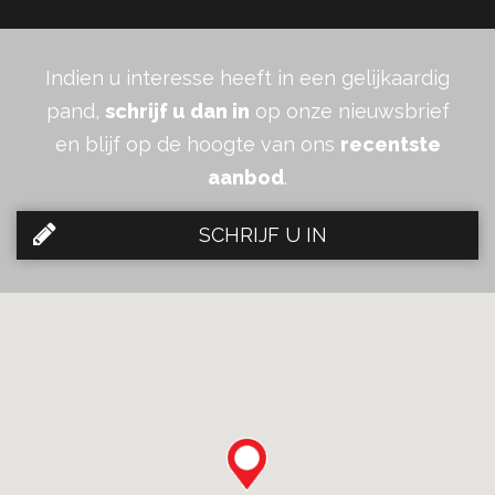
Indien u interesse heeft in een gelijkaardig
pand,
schrijf u dan in
op onze nieuwsbrief
en blijf op de hoogte van ons
recentste
aanbod
.
SCHRIJF U IN